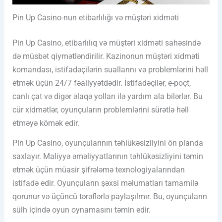
Pin Up Casino-nun etibarlılığı və müştəri xidməti
Pin Up Casino, etibarlılıq və müştəri xidməti sahəsində
də müsbət qiymətləndirilir. Kazinonun müştəri xidməti
komandası, istifadəçilərin suallarını və problemlərini həll
etmək üçün 24/7 fəaliyyətdədir. İstifadəçilər, e-poçt,
canlı çat və digər əlaqə yolları ilə yardım ala bilərlər. Bu
cür xidmətlər, oyunçuların problemlərini sürətlə həll
etməyə kömək edir.
Pin Up Casino, oyunçularının təhlükəsizliyini ön planda
saxlayır. Maliyyə əməliyyatlarının təhlükəsizliyini təmin
etmək üçün müasir şifrələmə texnologiyalarından
istifadə edir. Oyunçuların şəxsi məlumatları tamamilə
qorunur və üçüncü tərəflərlə paylaşılmır. Bu, oyunçuların
sülh içində oyun oynamasını təmin edir.