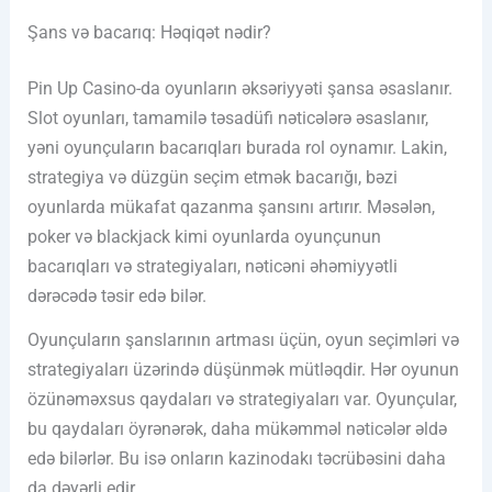
Şans və bacarıq: Həqiqət nədir?
Pin Up Casino-da oyunların əksəriyyəti şansa əsaslanır.
Slot oyunları, tamamilə təsadüfi nəticələrə əsaslanır,
yəni oyunçuların bacarıqları burada rol oynamır. Lakin,
strategiya və düzgün seçim etmək bacarığı, bəzi
oyunlarda mükafat qazanma şansını artırır. Məsələn,
poker və blackjack kimi oyunlarda oyunçunun
bacarıqları və strategiyaları, nəticəni əhəmiyyətli
dərəcədə təsir edə bilər.
Oyunçuların şanslarının artması üçün, oyun seçimləri və
strategiyaları üzərində düşünmək mütləqdir. Hər oyunun
özünəməxsus qaydaları və strategiyaları var. Oyunçular,
bu qaydaları öyrənərək, daha mükəmməl nəticələr əldə
edə bilərlər. Bu isə onların kazinodakı təcrübəsini daha
da dəyərli edir.