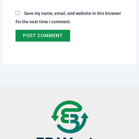
Save my name, email, and website in this browser
for the next time I comment.