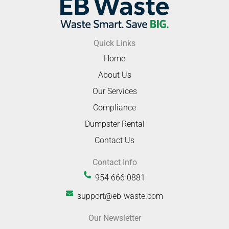
Quick Links
Home
About Us
Our Services
Compliance
Dumpster Rental
Contact Us
Contact Info
954 666 0881
support@eb-waste.com
Our Newsletter