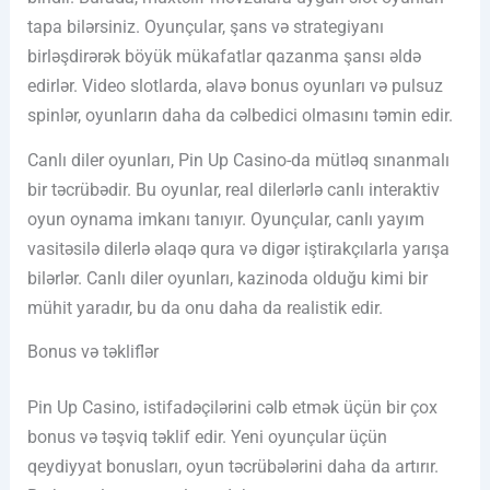
tapa bilərsiniz. Oyunçular, şans və strategiyanı
birləşdirərək böyük mükafatlar qazanma şansı əldə
edirlər. Video slotlarda, əlavə bonus oyunları və pulsuz
spinlər, oyunların daha da cəlbedici olmasını təmin edir.
Canlı diler oyunları, Pin Up Casino-da mütləq sınanmalı
bir təcrübədir. Bu oyunlar, real dilerlərlə canlı interaktiv
oyun oynama imkanı tanıyır. Oyunçular, canlı yayım
vasitəsilə dilerlə əlaqə qura və digər iştirakçılarla yarışa
bilərlər. Canlı diler oyunları, kazinoda olduğu kimi bir
mühit yaradır, bu da onu daha da realistik edir.
Bonus və təkliflər
Pin Up Casino, istifadəçilərini cəlb etmək üçün bir çox
bonus və təşviq təklif edir. Yeni oyunçular üçün
qeydiyyat bonusları, oyun təcrübələrini daha da artırır.