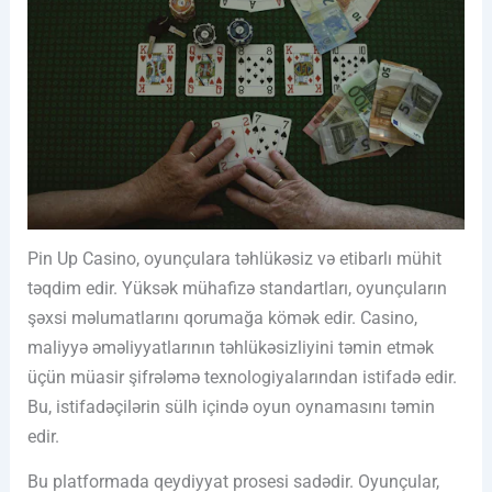
Pin Up Casino, oyunçulara təhlükəsiz və etibarlı mühit
təqdim edir. Yüksək mühafizə standartları, oyunçuların
şəxsi məlumatlarını qorumağa kömək edir. Casino,
maliyyə əməliyyatlarının təhlükəsizliyini təmin etmək
üçün müasir şifrələmə texnologiyalarından istifadə edir.
Bu, istifadəçilərin sülh içində oyun oynamasını təmin
edir.
Bu platformada qeydiyyat prosesi sadədir. Oyunçular,