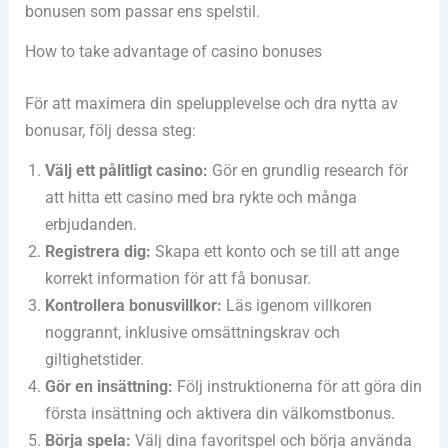
bonusen som passar ens spelstil.
How to take advantage of casino bonuses
För att maximera din spelupplevelse och dra nytta av
bonusar, följ dessa steg:
Välj ett pålitligt casino:
Gör en grundlig research för
att hitta ett casino med bra rykte och många
erbjudanden.
Registrera dig:
Skapa ett konto och se till att ange
korrekt information för att få bonusar.
Kontrollera bonusvillkor:
Läs igenom villkoren
noggrannt, inklusive omsättningskrav och
giltighetstider.
Gör en insättning:
Följ instruktionerna för att göra din
första insättning och aktivera din välkomstbonus.
Börja spela:
Välj dina favoritspel och börja använda