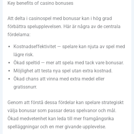
Key benefits of casino bonuses
Att delta i casinospel med bonusar kan i hög grad
förbättra spelupplevelsen. Här är några av de centrala
fördelarna:
Kostnadseffektivitet — spelare kan njuta av spel med
lägre risk.
Ökad speltid — mer att spela med tack vare bonusar.
Möjlighet att testa nya spel utan extra kostnad.
Ökad chans att vinna med extra medel eller
gratissnurr.
Genom att förstå dessa fördelar kan spelare strategiskt
välja bonusar som passar deras spelvanor och mål.
Ökad medvetenhet kan leda till mer framgångsrika
spelläggningar och en mer givande upplevelse.