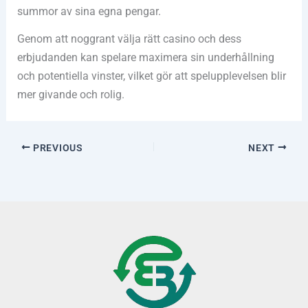
summor av sina egna pengar.
Genom att noggrant välja rätt casino och dess
erbjudanden kan spelare maximera sin underhållning
och potentiella vinster, vilket gör att spelupplevelsen blir
mer givande och rolig.
PREVIOUS
NEXT