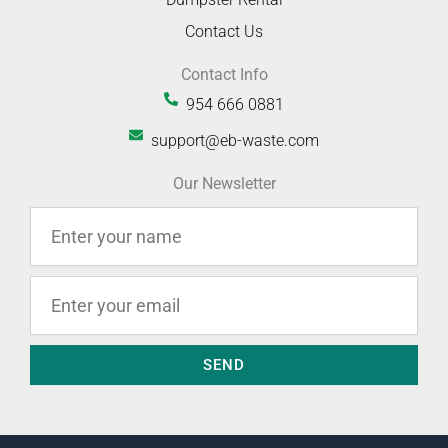
Contact Us
Contact Info
954 666 0881
support@eb-waste.com
Our Newsletter
Name
Email
SEND