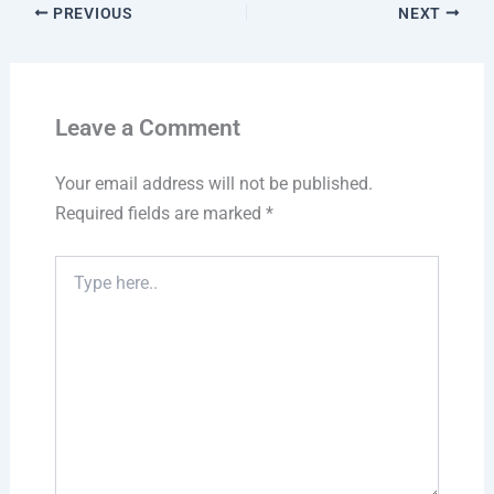
PREVIOUS
NEXT
Leave a Comment
Your email address will not be published.
Required fields are marked
*
Type
here..