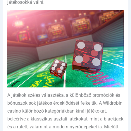
játékosokká válni.
A játékok széles választéka, a különböző promóciók és
bónuszok sok játékos érdeklődését felkeltik. A Wildrobin
casino különböző kategóriákban kínál játékokat,
beleértve a klasszikus asztali játékokat, mint a blackjack
és a rulett, valamint a modern nyerőgépeket is. Mielőtt