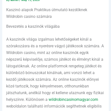
By
admin
/
May 15, 2026
Kaszinó alapok Praktikus útmutató kezdőknek
Wildrobin casino számára
Bevezetés a kaszinók világába
A kaszinók világa izgalmas lehetőségeket kínál a
szórakozásra és a nyerésre vágyó játékosok számára. A
Wildrobin casino, mint az online kaszinók egyik
népszerű képviselője, számos játékot és élményt kínál a
látogatóknak. Az online platformok rengeteg játékot és
különböző bónuszokat kínálnak, ami vonzó lehet a
kezdő játékosok számára. Az online kaszinók előnyei
közé tartozik, hogy kényelmesen, otthonunkban
játszhatunk, anélkül hogy el kellene utaznunk egy fizikai
helyszínre. Különösen a
wildrobincasinomagyar.com
weboldalon található információk segíthetnek eligibilis