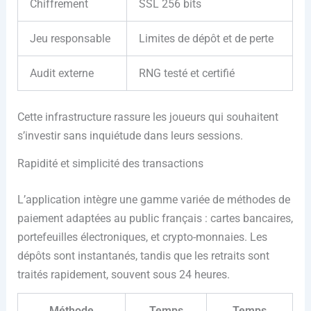
Chiffrement
SSL 256 bits
Jeu responsable
Limites de dépôt et de perte
Audit externe
RNG testé et certifié
Cette infrastructure rassure les joueurs qui souhaitent
s’investir sans inquiétude dans leurs sessions.
Rapidité et simplicité des transactions
L’application intègre une gamme variée de méthodes de
paiement adaptées au public français : cartes bancaires,
portefeuilles électroniques, et crypto-monnaies. Les
dépôts sont instantanés, tandis que les retraits sont
traités rapidement, souvent sous 24 heures.
Méthode
Temps
Temps