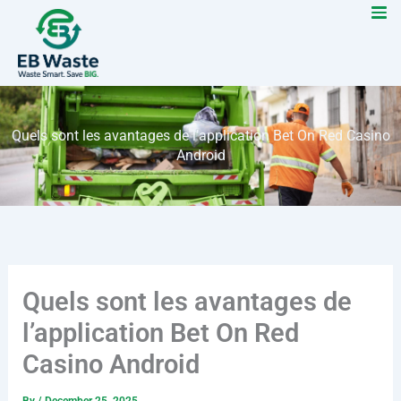
Skip
to
content
Quels sont les avantages de l’application Bet On Red Casino
Android
Quels sont les avantages de
l’application Bet On Red
Casino Android