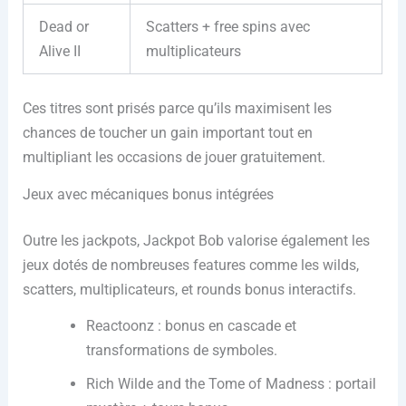
Dead or
Scatters + free spins avec
Alive II
multiplicateurs
Ces titres sont prisés parce qu’ils maximisent les
chances de toucher un gain important tout en
multipliant les occasions de jouer gratuitement.
Jeux avec mécaniques bonus intégrées
Outre les jackpots, Jackpot Bob valorise également les
jeux dotés de nombreuses features comme les wilds,
scatters, multiplicateurs, et rounds bonus interactifs.
Reactoonz : bonus en cascade et
transformations de symboles.
Rich Wilde and the Tome of Madness : portail