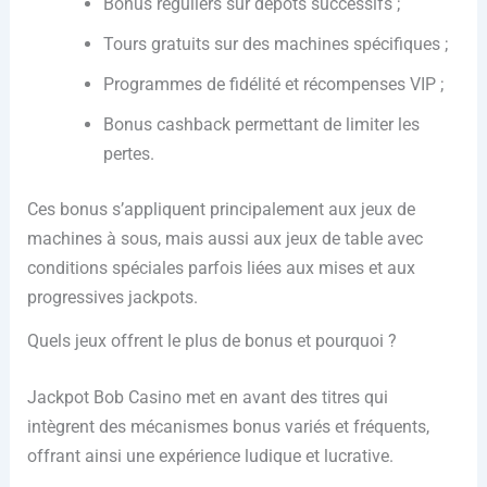
Bonus réguliers sur dépôts successifs ;
Tours gratuits sur des machines spécifiques ;
Programmes de fidélité et récompenses VIP ;
Bonus cashback permettant de limiter les
pertes.
Ces bonus s’appliquent principalement aux jeux de
machines à sous, mais aussi aux jeux de table avec
conditions spéciales parfois liées aux mises et aux
progressives jackpots.
Quels jeux offrent le plus de bonus et pourquoi ?
Jackpot Bob Casino met en avant des titres qui
intègrent des mécanismes bonus variés et fréquents,
offrant ainsi une expérience ludique et lucrative.