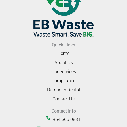
Quick Links
Home
About Us
Our Services
Compliance
Dumpster Rental
Contact Us
Contact Info
954 666 0881