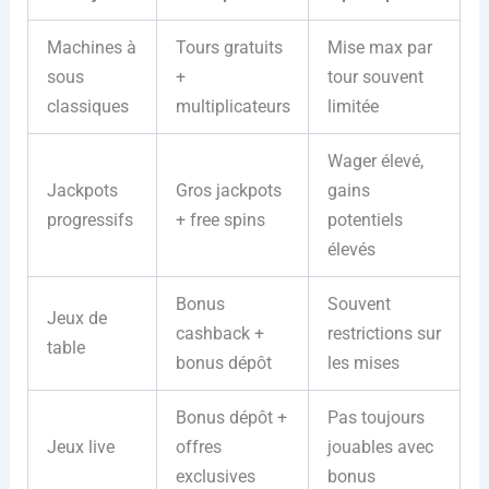
Machines à
Tours gratuits
Mise max par
sous
+
tour souvent
classiques
multiplicateurs
limitée
Wager élevé,
Jackpots
Gros jackpots
gains
progressifs
+ free spins
potentiels
élevés
Bonus
Souvent
Jeux de
cashback +
restrictions sur
table
bonus dépôt
les mises
Bonus dépôt +
Pas toujours
Jeux live
offres
jouables avec
exclusives
bonus