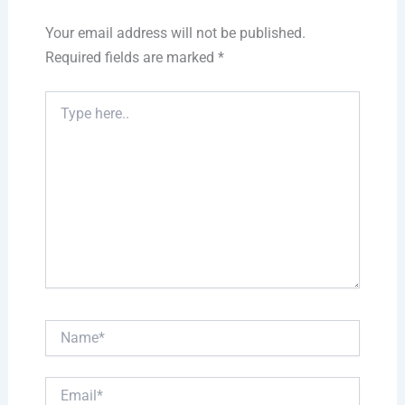
Your email address will not be published.
Required fields are marked
*
Type
here..
Name*
Email*