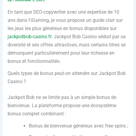
By
/
December 3, 2025
En tant que SEO-copywriter avec une expertise de 10
ans dans l’iGaming, je vous propose un guide clair sur
les jeux les plus généreux en bonus disponibles sur
jackpotbob-casino.fr
. Jackpot Bob Casino séduit par sa
diversité et ses offres attractives, mais certains titres se
démarquent particulièrement pour leur richesse en
bonus et fonctionnalités.
Quels types de bonus peut-on attendre sur Jackpot Bob
Casino ?
Jackpot Bob ne se limite pas à un simple bonus de
bienvenue. La plateforme propose une écosystème
bonus complet combinant :
Bonus de bienvenue généreux avec free spins ;