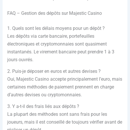
FAQ – Gestion des dépôts sur Majestic Casino
1. Quels sont les délais moyens pour un dépôt ?
Les dépôts via carte bancaire, portefeuilles
électroniques et cryptomonnaies sont quasiment
instantanés. Le virement bancaire peut prendre 1 à 3
jours ouvrés.
2. Puis-je déposer en euros et autres devises ?
Oui, Majestic Casino accepte principalement l’euro, mais
certaines méthodes de paiement prennent en charge
d’autres devises ou cryptomonnaies.
3. Y a-t-il des frais liés aux dépôts ?
La plupart des méthodes sont sans frais pour les
joueurs, mais il est conseillé de toujours vérifier avant de
réaliser un dépôt.