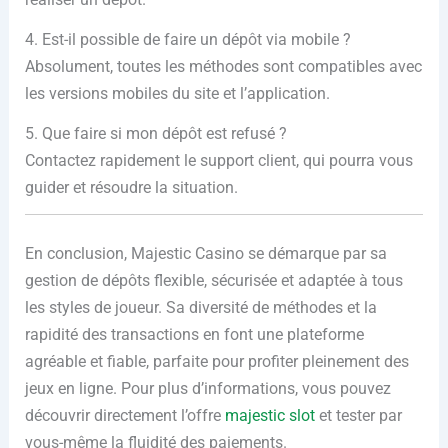
4. Est-il possible de faire un dépôt via mobile ?
Absolument, toutes les méthodes sont compatibles avec
les versions mobiles du site et l’application.
5. Que faire si mon dépôt est refusé ?
Contactez rapidement le support client, qui pourra vous
guider et résoudre la situation.
En conclusion, Majestic Casino se démarque par sa
gestion de dépôts flexible, sécurisée et adaptée à tous
les styles de joueur. Sa diversité de méthodes et la
rapidité des transactions en font une plateforme
agréable et fiable, parfaite pour profiter pleinement des
jeux en ligne. Pour plus d’informations, vous pouvez
découvrir directement l’offre
majestic slot
et tester par
vous-même la fluidité des paiements.