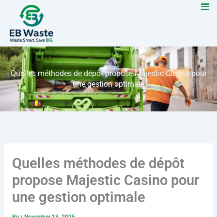
Skip
to
content
Quelles méthodes de dépôt propose Majestic Casino pour
une gestion optimale
Quelles méthodes de dépôt
propose Majestic Casino pour
une gestion optimale