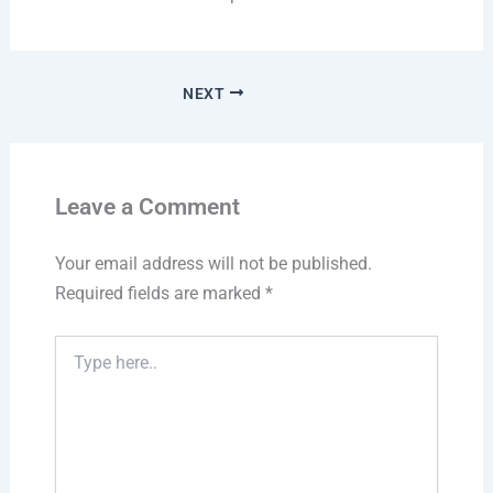
NEXT
Leave a Comment
Your email address will not be published.
Required fields are marked
*
Type
here..