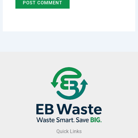
Quick Links