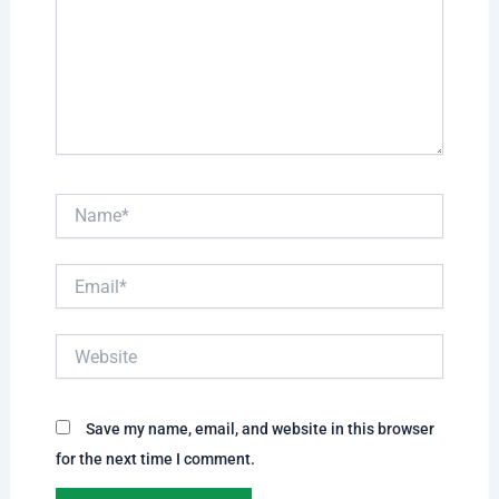
Name*
Email*
Website
Save my name, email, and website in this browser
for the next time I comment.