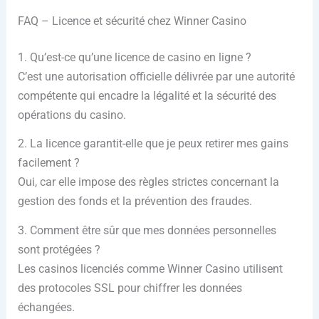
FAQ – Licence et sécurité chez Winner Casino
1. Qu’est-ce qu’une licence de casino en ligne ?
C’est une autorisation officielle délivrée par une autorité
compétente qui encadre la légalité et la sécurité des
opérations du casino.
2. La licence garantit-elle que je peux retirer mes gains
facilement ?
Oui, car elle impose des règles strictes concernant la
gestion des fonds et la prévention des fraudes.
3. Comment être sûr que mes données personnelles
sont protégées ?
Les casinos licenciés comme Winner Casino utilisent
des protocoles SSL pour chiffrer les données
échangées.