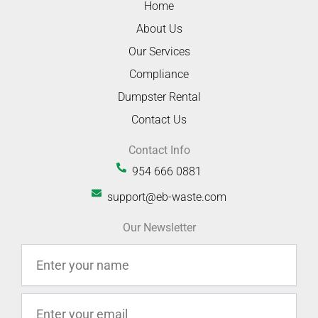
Home
About Us
Our Services
Compliance
Dumpster Rental
Contact Us
Contact Info
954 666 0881
support@eb-waste.com
Our Newsletter
Name
Email