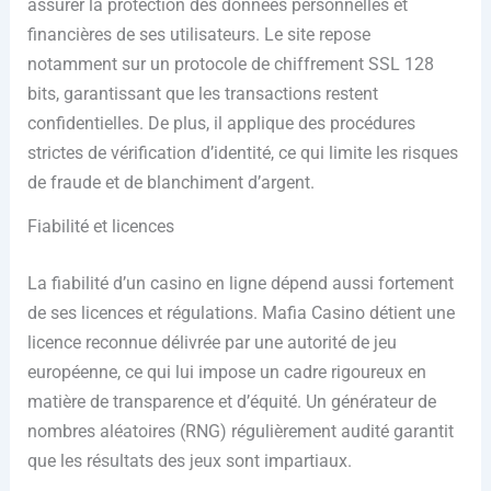
assurer la protection des données personnelles et
financières de ses utilisateurs. Le site repose
notamment sur un protocole de chiffrement SSL 128
bits, garantissant que les transactions restent
confidentielles. De plus, il applique des procédures
strictes de vérification d’identité, ce qui limite les risques
de fraude et de blanchiment d’argent.
Fiabilité et licences
La fiabilité d’un casino en ligne dépend aussi fortement
de ses licences et régulations. Mafia Casino détient une
licence reconnue délivrée par une autorité de jeu
européenne, ce qui lui impose un cadre rigoureux en
matière de transparence et d’équité. Un générateur de
nombres aléatoires (RNG) régulièrement audité garantit
que les résultats des jeux sont impartiaux.