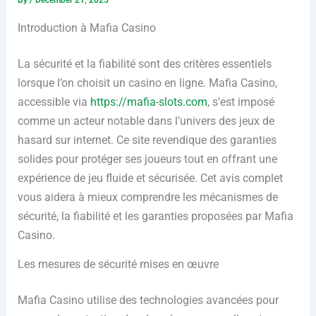
By
/
December 21, 2025
Introduction à Mafia Casino
La sécurité et la fiabilité sont des critères essentiels
lorsque l’on choisit un casino en ligne. Mafia Casino,
accessible via
https://mafia-slots.com
, s’est imposé
comme un acteur notable dans l’univers des jeux de
hasard sur internet. Ce site revendique des garanties
solides pour protéger ses joueurs tout en offrant une
expérience de jeu fluide et sécurisée. Cet avis complet
vous aidera à mieux comprendre les mécanismes de
sécurité, la fiabilité et les garanties proposées par Mafia
Casino.
Les mesures de sécurité mises en œuvre
Mafia Casino utilise des technologies avancées pour