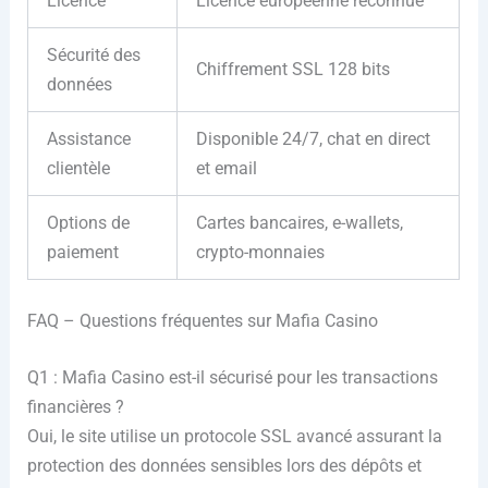
Licence
Licence européenne reconnue
Sécurité des
Chiffrement SSL 128 bits
données
Assistance
Disponible 24/7, chat en direct
clientèle
et email
Options de
Cartes bancaires, e-wallets,
paiement
crypto-monnaies
FAQ – Questions fréquentes sur Mafia Casino
Q1 : Mafia Casino est-il sécurisé pour les transactions
financières ?
Oui, le site utilise un protocole SSL avancé assurant la
protection des données sensibles lors des dépôts et