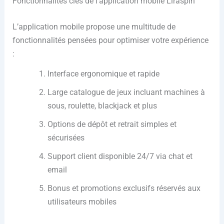
Fonctionnalités clés de l’application mobile Liraspin
L’application mobile propose une multitude de
fonctionnalités pensées pour optimiser votre expérience
:
Interface ergonomique et rapide
Large catalogue de jeux incluant machines à
sous, roulette, blackjack et plus
Options de dépôt et retrait simples et
sécurisées
Support client disponible 24/7 via chat et
email
Bonus et promotions exclusifs réservés aux
utilisateurs mobiles