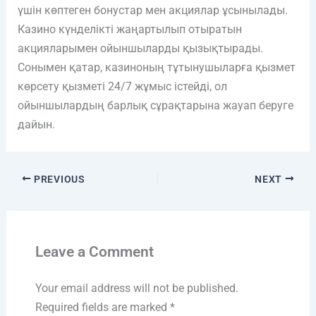
үшін көптеген бонустар мен акциялар ұсынылады.
Казино күнделікті жаңартылып отыратын
акцияларымен ойыншыларды қызықтырады.
Сонымен қатар, казиноның тұтынушыларға қызмет
көрсету қызметі 24/7 жұмыс істейді, ол
ойыншылардың барлық сұрақтарына жауап беруге
дайын.
PREVIOUS
NEXT
Leave a Comment
Your email address will not be published.
Required fields are marked
*