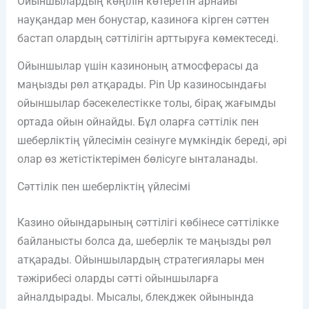
Ойыншылардың көңілін көтеретін арнайы
науқандар мен бонустар, казиноға кірген сәттен
бастап олардың сәттілігін арттыруға көмектеседі.
Ойыншылар үшін казиноның атмосферасы да
маңызды рөл атқарады. Pin Up казиносындағы
ойыншылар бәсекелестікке толы, бірақ жағымды
ортада ойын ойнайды. Бұл оларға сәттілік пен
шеберліктің үйлесімін сезінуге мүмкіндік береді, әрі
олар өз жетістіктерімен бөлісуге ынталанады.
Сәттілік пен шеберліктің үйлесімі
Казино ойындарының сәттілігі көбінесе сәттілікке
байланысты болса да, шеберлік те маңызды рөл
атқарады. Ойыншылардың стратегиялары мен
тәжірибесі оларды сәтті ойыншыларға
айналдырады. Мысалы, блекджек ойынында