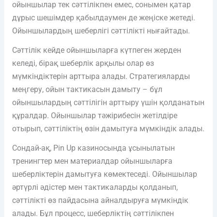
ойыншылар тек сәттілікпен емес, сонымен қатар
дұрыс шешімдер қабылдаумен де жеңіске жетеді.
Ойыншылардың шеберлігі сәттілікті нығайтады.
Сәттілік кейде ойыншыларға күтпеген жерден
келеді, бірақ шеберлік арқылы олар өз
мүмкіндіктерін арттыра алады. Стратегияларды
меңгеру, ойын тактикасын дамыту – бұл
ойыншылардың сәттілігін арттыру үшін қолданатын
құралдар. Ойыншылар тәжірибесін жетілдіре
отырып, сәттіліктің өзін дамытуға мүмкіндік алады.
Сондай-ақ, Pin Up казиносында ұсынылатын
тренингтер мен материалдар ойыншыларға
шеберліктерін дамытуға көмектеседі. Ойыншылар
әртүрлі әдістер мен тактикаларды қолданып,
сәттілікті өз пайдасына айналдыруға мүмкіндік
алады. Бұл процесс, шеберліктің сәттілікпен