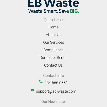
Quick Links
Home
About Us
Our Services
Compliance
Dumpster Rental
Contact Us
Contact Info
954 666 0881
support@eb-waste.com
Our Newsletter