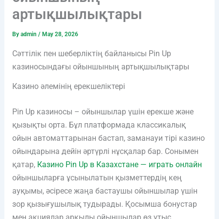
артықшылықтары
By
admin
/
May 28, 2026
Сәттілік пен шеберліктің байланысы Pin Up
казиносындағы ойыншының артықшылықтары
Казино әлемінің ерекшеліктері
Pin Up казиносы – ойыншылар үшін ерекше және
қызықты орта. Бұл платформада классикалық
ойын автоматтарынан бастап, заманауи тірі казино
ойындарына дейін әртүрлі нұсқалар бар. Сонымен
қатар,
Казино Pin Up в Казахстане — играть онлайн
ойыншыларға ұсынылатын қызметтердің кең
ауқымы, әсіресе жаңа бастаушы ойыншылар үшін
зор қызығушылық тудырады. Қосымша бонустар
мен акциялар арқылы ойыншылар өз ұтыс