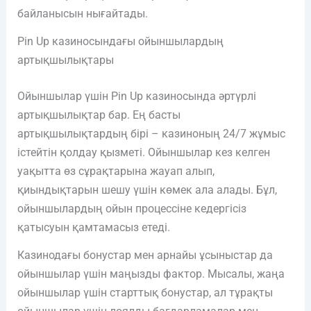
байланысын нығайтады.
Pin Up казиносындағы ойыншылардың
артықшылықтары
Ойыншылар үшін Pin Up казиносында әртүрлі
артықшылықтар бар. Ең басты
артықшылықтардың бірі – казиноның 24/7 жұмыс
істейтін қолдау қызметі. Ойыншылар кез келген
уақытта өз сұрақтарына жауап алып,
қиындықтарын шешу үшін көмек ала алады. Бұл,
ойыншылардың ойын процессіне кедергісіз
қатысуын қамтамасыз етеді.
Казинодағы бонустар мен арнайы ұсыныстар да
ойыншылар үшін маңызды фактор. Мысалы, жаңа
ойыншылар үшін старттық бонустар, ал тұрақты