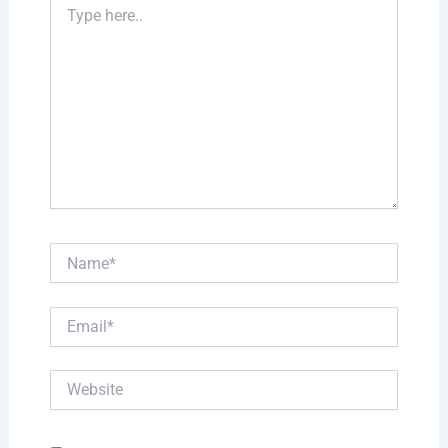
here..
Name*
Email*
Website