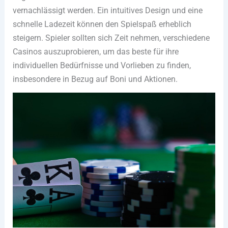
vernachlässigt werden. Ein intuitives Design und eine
schnelle Ladezeit können den Spielspaß erheblich
steigern. Spieler sollten sich Zeit nehmen, verschiedene
Casinos auszuprobieren, um das beste für ihre
individuellen Bedürfnisse und Vorlieben zu finden,
insbesondere in Bezug auf Boni und Aktionen.