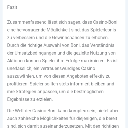
Fazit
Zusammenfassend lässt sich sagen, dass Casino-Boni
eine hervorragende Möglichkeit sind, das Spielerlebnis
zu verbessern und die Gewinnchancen zu erhöhen.
Durch die richtige Auswahl von Boni, das Verständnis
der Umsatzbedingungen und die gezielte Nutzung von
Aktionen können Spieler ihre Erfolge maximieren. Es ist
unerlässlich, ein vertrauenswürdiges Casino
auszuwählen, um von diesen Angeboten effektiv zu
profitieren. Spieler sollten stets informiert bleiben und
ihre Strategien anpassen, um die bestmöglichen
Ergebnisse zu erzielen.
Die Welt der Casino-Boni kann komplex sein, bietet aber
auch zahlreiche Möglichkeiten für diejenigen, die bereit
sind, sich damit auseinanderzusetzen. Mit den richtigen