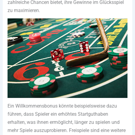
zahlreiche Chancen bietet, ihre Gewinne im Glücksspiel
zu maximieren.
Ein Willkommensbonus könnte beispielsweise dazu
führen, dass Spieler ein erhöhtes Startguthaben
erhalten, was ihnen ermöglicht, länger zu spielen und
mehr Spiele auszuprobieren. Freispiele sind eine weitere