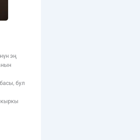
нүн эң
анын
басы, бул
акыркы