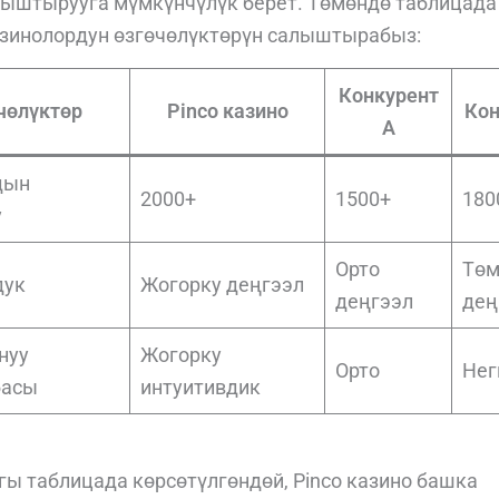
лыштырууга мүмкүнчүлүк берет. Төмөндө таблицада
азинолордун өзгөчөлүктөрүн салыштырабыз:
Конкурент
чөлүктөр
Pinco казино
Кон
A
дын
2000+
1500+
180
у
Орто
Төм
дук
Жогорку деңгээл
деңгээл
дең
нуу
Жогорку
Орто
Нег
басы
интуитивдик
ы таблицада көрсөтүлгөндөй, Pinco казино башка