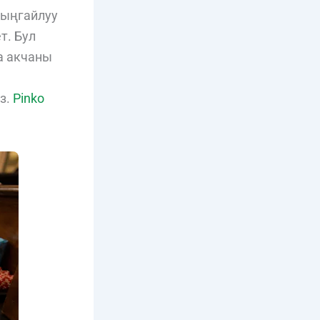
 ыңгайлуу
т. Бул
а акчаны
з.
Pinko