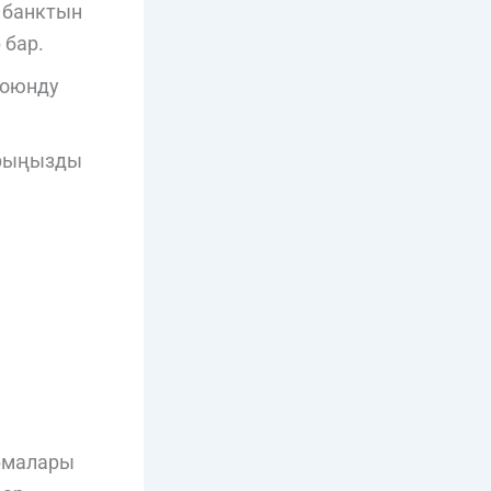
 банктын
 бар.
 оюнду
арыңызды
ормалары