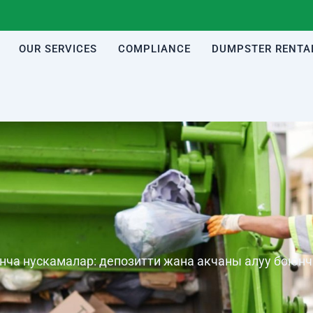
OUR SERVICES
COMPLIANCE
DUMPSTER RENTA
нча нускамалар: депозитти жана акчаны алуу боюнча