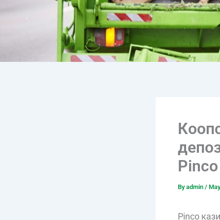
Коопс
депоз
Pinco
By
admin
/
May
Pinco каз