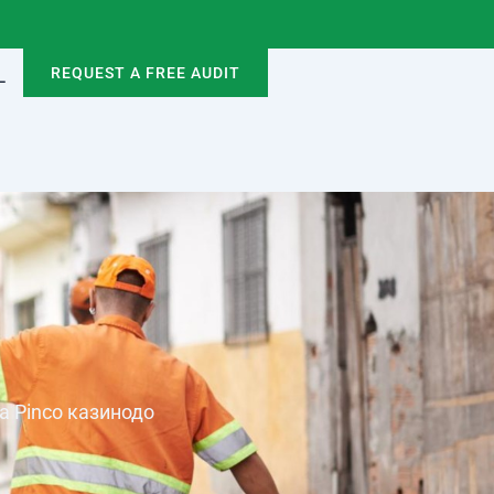
REQUEST A FREE AUDIT
L
 Pinco казинодо