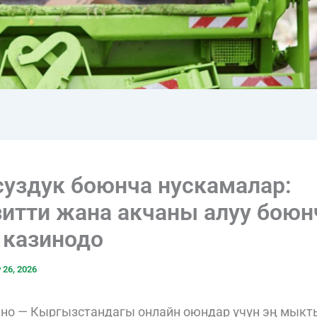
уздук боюнча нускамалар:
итти жана акчаны алуу боюн
 казинодо
 26, 2026
ино — Кыргызстандагы онлайн оюндар үчүн эң мыкт