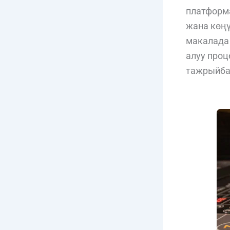
платформа
жана көңү
макалада 
алуу проц
тажрыйба