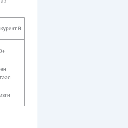
 ар
курент B
0+
өн
гээл
изги