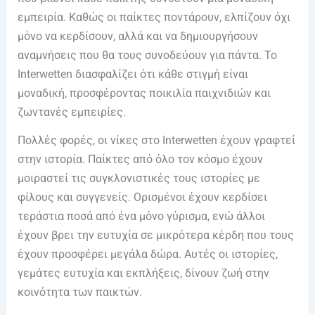
εμπειρία. Καθώς οι παίκτες ποντάρουν, ελπίζουν όχι
μόνο να κερδίσουν, αλλά και να δημιουργήσουν
αναμνήσεις που θα τους συνοδεύουν για πάντα. Το
Interwetten διασφαλίζει ότι κάθε στιγμή είναι
μοναδική, προσφέροντας ποικιλία παιχνιδιών και
ζωντανές εμπειρίες.
Πολλές φορές, οι νίκες στο Interwetten έχουν γραφτεί
στην ιστορία. Παίκτες από όλο τον κόσμο έχουν
μοιραστεί τις συγκλονιστικές τους ιστορίες με
φίλους και συγγενείς. Ορισμένοι έχουν κερδίσει
τεράστια ποσά από ένα μόνο γύρισμα, ενώ άλλοι
έχουν βρει την ευτυχία σε μικρότερα κέρδη που τους
έχουν προσφέρει μεγάλα δώρα. Αυτές οι ιστορίες,
γεμάτες ευτυχία και εκπλήξεις, δίνουν ζωή στην
κοινότητα των παικτών.