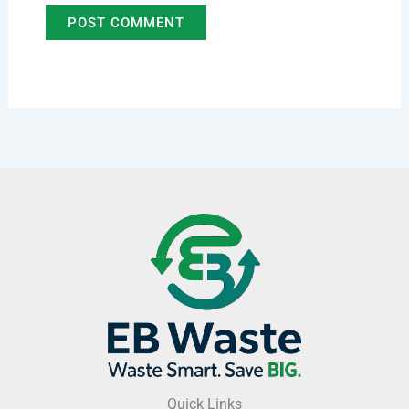
Quick Links