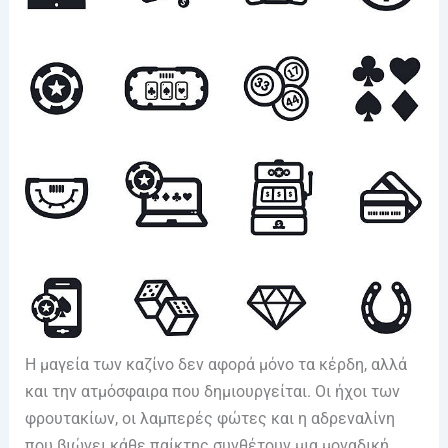
Η μαγεία των καζίνο δεν αφορά μόνο τα κέρδη, αλλά
και την ατμόσφαιρα που δημιουργείται. Οι ήχοι των
φρουτακίων, οι λαμπερές φώτες και η αδρεναλίνη
που βιώνει κάθε παίκτης συνθέτουν μια μοναδική