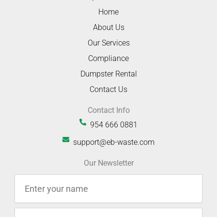
Home
About Us
Our Services
Compliance
Dumpster Rental
Contact Us
Contact Info
954 666 0881
support@eb-waste.com
Our Newsletter
Name
Email