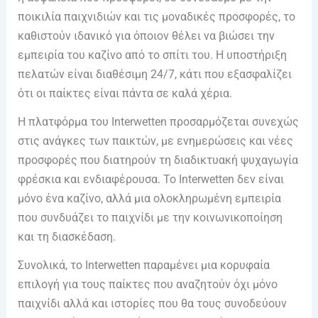
ποικιλία παιχνιδιών και τις μοναδικές προσφορές, το
καθιστούν ιδανικό για όποιον θέλει να βιώσει την
εμπειρία του καζίνο από το σπίτι του. Η υποστήριξη
πελατών είναι διαθέσιμη 24/7, κάτι που εξασφαλίζει
ότι οι παίκτες είναι πάντα σε καλά χέρια.
Η πλατφόρμα του Interwetten προσαρμόζεται συνεχώς
στις ανάγκες των παικτών, με ενημερώσεις και νέες
προσφορές που διατηρούν τη διαδικτυακή ψυχαγωγία
φρέσκια και ενδιαφέρουσα. Το Interwetten δεν είναι
μόνο ένα καζίνο, αλλά μια ολοκληρωμένη εμπειρία
που συνδυάζει το παιχνίδι με την κοινωνικοποίηση
και τη διασκέδαση.
Συνολικά, το Interwetten παραμένει μια κορυφαία
επιλογή για τους παίκτες που αναζητούν όχι μόνο
παιχνίδι αλλά και ιστορίες που θα τους συνοδεύουν