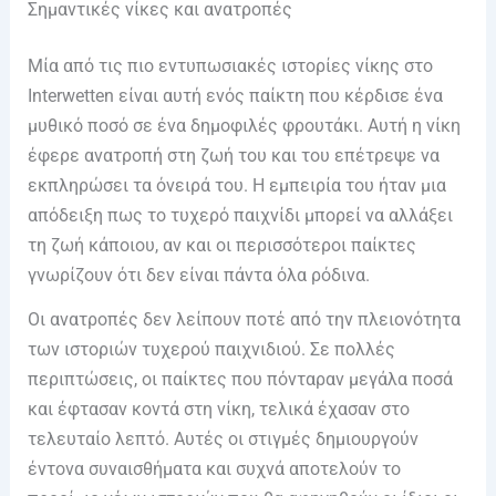
Σημαντικές νίκες και ανατροπές
Μία από τις πιο εντυπωσιακές ιστορίες νίκης στο
Interwetten είναι αυτή ενός παίκτη που κέρδισε ένα
μυθικό ποσό σε ένα δημοφιλές φρουτάκι. Αυτή η νίκη
έφερε ανατροπή στη ζωή του και του επέτρεψε να
εκπληρώσει τα όνειρά του. Η εμπειρία του ήταν μια
απόδειξη πως το τυχερό παιχνίδι μπορεί να αλλάξει
τη ζωή κάποιου, αν και οι περισσότεροι παίκτες
γνωρίζουν ότι δεν είναι πάντα όλα ρόδινα.
Οι ανατροπές δεν λείπουν ποτέ από την πλειονότητα
των ιστοριών τυχερού παιχνιδιού. Σε πολλές
περιπτώσεις, οι παίκτες που πόνταραν μεγάλα ποσά
και έφτασαν κοντά στη νίκη, τελικά έχασαν στο
τελευταίο λεπτό. Αυτές οι στιγμές δημιουργούν
έντονα συναισθήματα και συχνά αποτελούν το