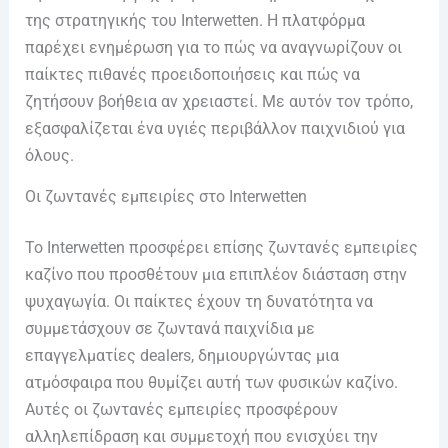
της στρατηγικής του Interwetten. Η πλατφόρμα
παρέχει ενημέρωση για το πώς να αναγνωρίζουν οι
παίκτες πιθανές προειδοποιήσεις και πώς να
ζητήσουν βοήθεια αν χρειαστεί. Με αυτόν τον τρόπο,
εξασφαλίζεται ένα υγιές περιβάλλον παιχνιδιού για
όλους.
Οι ζωντανές εμπειρίες στο Interwetten
Το Interwetten προσφέρει επίσης ζωντανές εμπειρίες
καζίνο που προσθέτουν μια επιπλέον διάσταση στην
ψυχαγωγία. Οι παίκτες έχουν τη δυνατότητα να
συμμετάσχουν σε ζωντανά παιχνίδια με
επαγγελματίες dealers, δημιουργώντας μια
ατμόσφαιρα που θυμίζει αυτή των φυσικών καζίνο.
Αυτές οι ζωντανές εμπειρίες προσφέρουν
αλληλεπίδραση και συμμετοχή που ενισχύει την