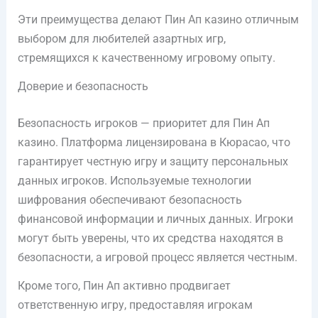
Эти преимущества делают Пин Ап казино отличным
выбором для любителей азартных игр,
стремящихся к качественному игровому опыту.
Доверие и безопасность
Безопасность игроков — приоритет для Пин Ап
казино. Платформа лицензирована в Кюрасао, что
гарантирует честную игру и защиту персональных
данных игроков. Используемые технологии
шифрования обеспечивают безопасность
финансовой информации и личных данных. Игроки
могут быть уверены, что их средства находятся в
безопасности, а игровой процесс является честным.
Кроме того, Пин Ап активно продвигает
ответственную игру, предоставляя игрокам