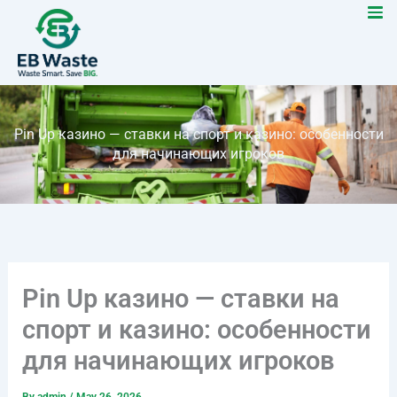
Skip
to
content
Pin Up казино — ставки на спорт и казино: особенности
для начинающих игроков
Pin Up казино — ставки на
спорт и казино: особенности
для начинающих игроков