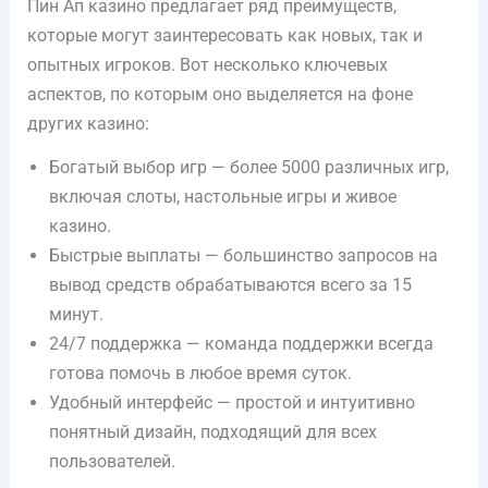
Пин Ап казино предлагает ряд преимуществ,
которые могут заинтересовать как новых, так и
опытных игроков. Вот несколько ключевых
аспектов, по которым оно выделяется на фоне
других казино:
Богатый выбор игр — более 5000 различных игр,
включая слоты, настольные игры и живое
казино.
Быстрые выплаты — большинство запросов на
вывод средств обрабатываются всего за 15
минут.
24/7 поддержка — команда поддержки всегда
готова помочь в любое время суток.
Удобный интерфейс — простой и интуитивно
понятный дизайн, подходящий для всех
пользователей.