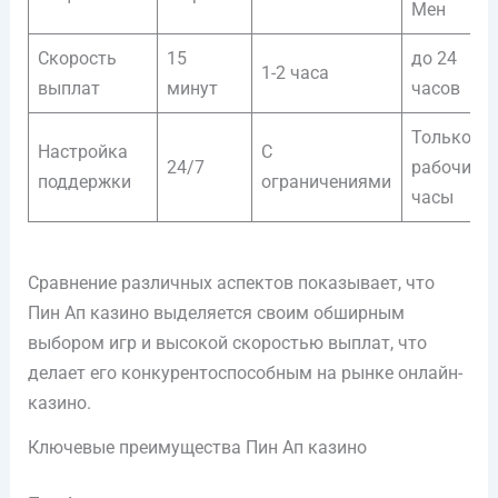
Мен
Скорость
15
до 24
1-2 часа
выплат
минут
часов
Только в
Настройка
С
24/7
рабочие
поддержки
ограничениями
часы
Сравнение различных аспектов показывает, что
Пин Ап казино выделяется своим обширным
выбором игр и высокой скоростью выплат, что
делает его конкурентоспособным на рынке онлайн-
казино.
Ключевые преимущества Пин Ап казино