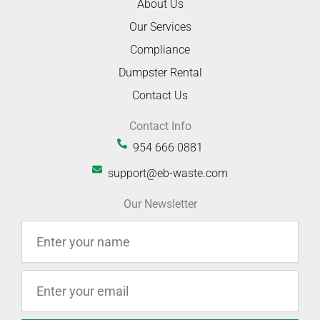
About Us
Our Services
Compliance
Dumpster Rental
Contact Us
Contact Info
954 666 0881
support@eb-waste.com
Our Newsletter
Name
Email