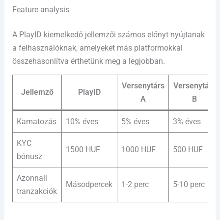
Feature analysis
A PlayID kiemelkedő jellemzői számos előnyt nyújtanak
a felhasználóknak, amelyeket más platformokkal
összehasonlítva érthetünk meg a legjobban.
Versenytárs
Versenytárs
Jellemző
PlayID
A
B
Kamatozás
10% éves
5% éves
3% éves
KYC
1500 HUF
1000 HUF
500 HUF
bónusz
Azonnali
Másodpercek
1-2 perc
5-10 perc
tranzakciók