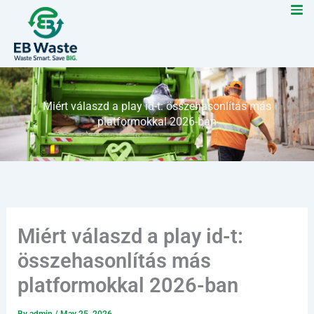
Skip
to
content
Miért válaszd a play id-t: összehasonlítás más
platformokkal 2026-ban
Miért válaszd a play id-t:
összehasonlítás más
platformokkal 2026-ban