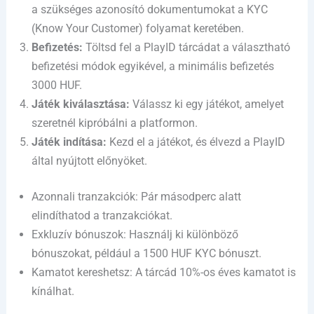
a szükséges azonosító dokumentumokat a KYC
(Know Your Customer) folyamat keretében.
Befizetés:
Töltsd fel a PlayID tárcádat a választható
befizetési módok egyikével, a minimális befizetés
3000 HUF.
Játék kiválasztása:
Válassz ki egy játékot, amelyet
szeretnél kipróbálni a platformon.
Játék indítása:
Kezd el a játékot, és élvezd a PlayID
által nyújtott előnyöket.
Azonnali tranzakciók: Pár másodperc alatt
elindíthatod a tranzakciókat.
Exkluzív bónuszok: Használj ki különböző
bónuszokat, például a 1500 HUF KYC bónuszt.
Kamatot kereshetsz: A tárcád 10%-os éves kamatot is
kínálhat.