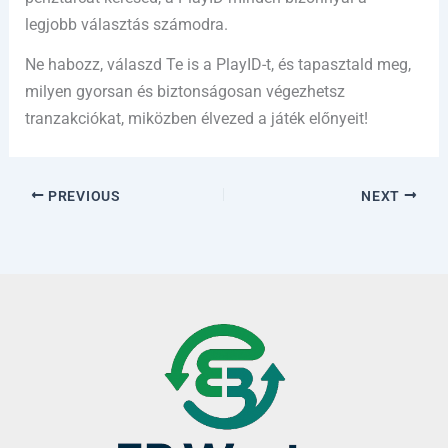
legjobb választás számodra.
Ne habozz, válaszd Te is a PlayID-t, és tapasztald meg,
milyen gyorsan és biztonságosan végezhetsz
tranzakciókat, miközben élvezed a játék előnyeit!
PREVIOUS
NEXT