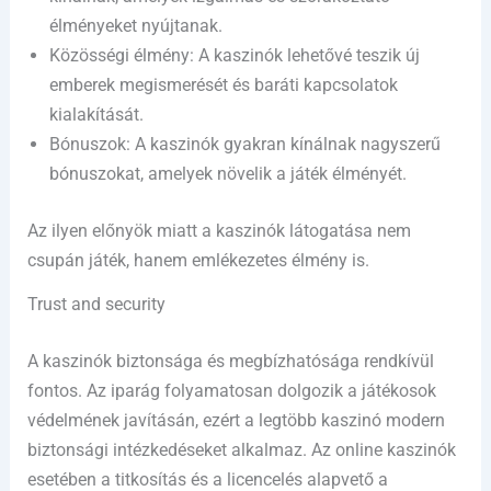
élményeket nyújtanak.
Közösségi élmény: A kaszinók lehetővé teszik új
emberek megismerését és baráti kapcsolatok
kialakítását.
Bónuszok: A kaszinók gyakran kínálnak nagyszerű
bónuszokat, amelyek növelik a játék élményét.
Az ilyen előnyök miatt a kaszinók látogatása nem
csupán játék, hanem emlékezetes élmény is.
Trust and security
A kaszinók biztonsága és megbízhatósága rendkívül
fontos. Az iparág folyamatosan dolgozik a játékosok
védelmének javításán, ezért a legtöbb kaszinó modern
biztonsági intézkedéseket alkalmaz. Az online kaszinók
esetében a titkosítás és a licencelés alapvető a