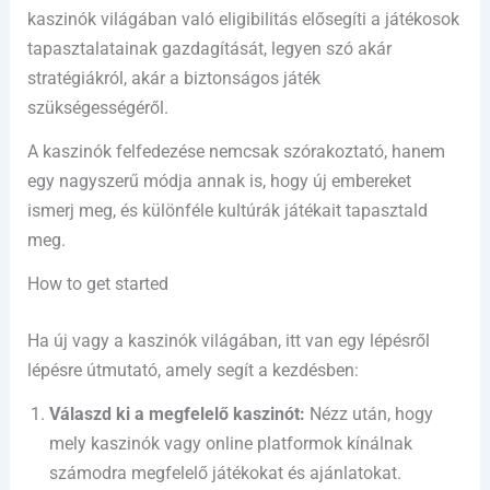
kaszinók világában való eligibilitás elősegíti a játékosok
tapasztalatainak gazdagítását, legyen szó akár
stratégiákról, akár a biztonságos játék
szükségességéről.
A kaszinók felfedezése nemcsak szórakoztató, hanem
egy nagyszerű módja annak is, hogy új embereket
ismerj meg, és különféle kultúrák játékait tapasztald
meg.
How to get started
Ha új vagy a kaszinók világában, itt van egy lépésről
lépésre útmutató, amely segít a kezdésben:
Válaszd ki a megfelelő kaszinót:
Nézz után, hogy
mely kaszinók vagy online platformok kínálnak
számodra megfelelő játékokat és ajánlatokat.