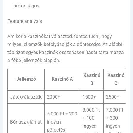
biztonságos.
Feature analysis
Amikor a kaszinókat választod, fontos tudni, hogy
milyen jellemzők befolyásolják a döntésedet. Az alábbi
táblázat egyes kaszinók összehasonlítását tartalmazza
a főbb jellemzők alapján.
Kaszinó
Kaszinó
Jellemző
Kaszinó A
B
C
Játékválaszték
2000+
1500+
2500+
3.000 Ft
7.000 Ft
5.000 Ft + 200
+ 100
+ 300
Bónusz ajánlat
ingyen
ingyen
ingyen
pörgetés