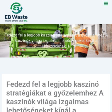
Skip
to
content
Fedezd fel a legjobb kaszinó stratégiákat a győzelemhez A
kaszinók világa izgalmas lehetőségeket kínál a
játékosoknak, a
Fedezd fel a legjobb kaszinó
stratégiákat a győzelemhez A
kaszinók világa izgalmas
lehetőségeket kínál a