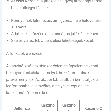
Játssz!
Kezdd el a játékot, és figyelj arra, hogy tartsd
be a költségvetésedet.
Könnyű fiók létrehozás, ami gyorsan elérhetővé teszi
a játékot.
Adatok ellenőrzése a biztonságos játék érdekében.
Széles választék a befizetési lehetőségek közül.
A funkciók elemzése
A kaszinó kiválasztásakor érdemes figyelembe venni
bizonyos funkciókat, amelyek hozzájárulhatnak a
játékélményhez. Az alábbi táblázatban bemutatjuk a
legfontosabb jellemzőket, amelyeket egy online
kaszinónál érdemes keresni:
Kaszinó
Kaszinó
Jellemző
Kaszinó C