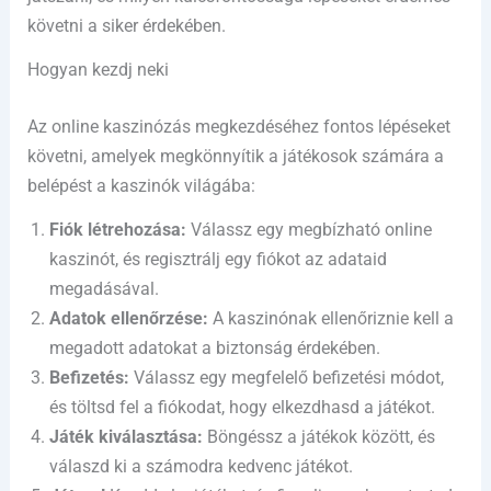
követni a siker érdekében.
Hogyan kezdj neki
Az online kaszinózás megkezdéséhez fontos lépéseket
követni, amelyek megkönnyítik a játékosok számára a
belépést a kaszinók világába:
Fiók létrehozása:
Válassz egy megbízható online
kaszinót, és regisztrálj egy fiókot az adataid
megadásával.
Adatok ellenőrzése:
A kaszinónak ellenőriznie kell a
megadott adatokat a biztonság érdekében.
Befizetés:
Válassz egy megfelelő befizetési módot,
és töltsd fel a fiókodat, hogy elkezdhasd a játékot.
Játék kiválasztása:
Böngéssz a játékok között, és
válaszd ki a számodra kedvenc játékot.