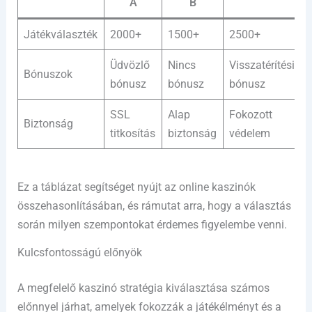
A
B
Játékválaszték
2000+
1500+
2500+
Üdvözlő
Nincs
Visszatérítési
Bónuszok
bónusz
bónusz
bónusz
SSL
Alap
Fokozott
Biztonság
titkosítás
biztonság
védelem
Ez a táblázat segítséget nyújt az online kaszinók
összehasonlításában, és rámutat arra, hogy a választás
során milyen szempontokat érdemes figyelembe venni.
Kulcsfontosságú előnyök
A megfelelő kaszinó stratégia kiválasztása számos
előnnyel járhat, amelyek fokozzák a játékélményt és a